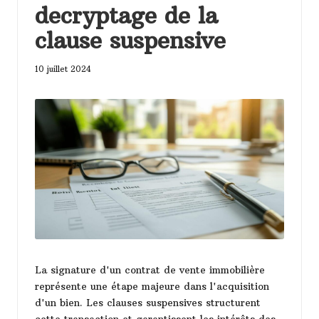
t
decryptage de la
m
clause suspensive
o
10 juillet 2024
n
t
p
el
li
e
r
La signature d'un contrat de vente immobilière
représente une étape majeure dans l'acquisition
d'un bien. Les clauses suspensives structurent