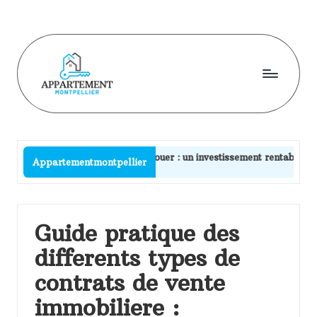
Skip
to
content
A
p
p
ne maison pour la louer : un investissement rentable et attrayant
Appartementmontpellier
a
rt
e
Guide pratique des
m
differents types de
e
contrats de vente
n
immobiliere :